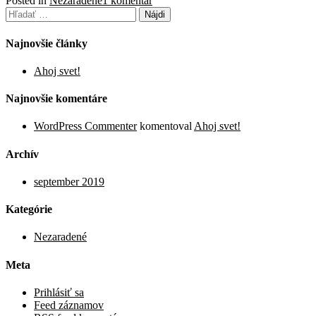
Posted in
Nezaradené
1 komentár
Hľadať:
Ahoj
svet!
Najnovšie články
Ahoj svet!
Najnovšie komentáre
WordPress Commenter
komentoval
Ahoj svet!
Archív
september 2019
Kategórie
Nezaradené
Meta
Prihlásiť sa
Feed záznamov