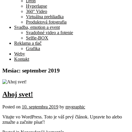
Dron
Hyperlapse
360° Video
Virtuálna prehliadka
Produktová fotografia
Svadba, emotion a event
Svadobné video a fotenie
Selfie-BOX
Reklama a tlač
Grafika
Weby
Kontakt
Mesiac:
september 2019
Ahoj svet!
Posted on
10. septembra 2019
by
mygraphic
Vitajte vo WordPress. Toto je váš prvý článok. Upravte ho alebo
zmažte a začnite písať!
na