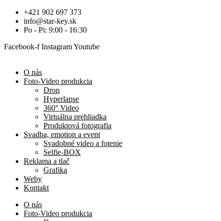
+421 902 697 373
info@star-key.sk
Po - Pi: 9:00 - 16:30
Facebook-f
Instagram
Youtube
O nás
Foto-Video produkcia
Dron
Hyperlapse
360° Video
Virtuálna prehliadka
Produktová fotografia
Svadba, emotion a event
Svadobné video a fotenie
Selfie-BOX
Reklama a tlač
Grafika
Weby
Kontakt
O nás
Foto-Video produkcia