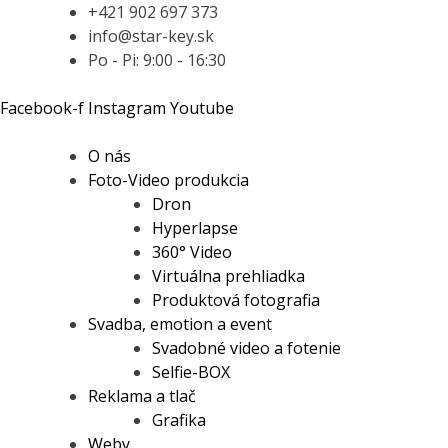
+421 902 697 373
info@star-key.sk
Po - Pi: 9:00 - 16:30
Facebook-f
Instagram
Youtube
O nás
Foto-Video produkcia
Dron
Hyperlapse
360° Video
Virtuálna prehliadka
Produktová fotografia
Svadba, emotion a event
Svadobné video a fotenie
Selfie-BOX
Reklama a tlač
Grafika
Weby